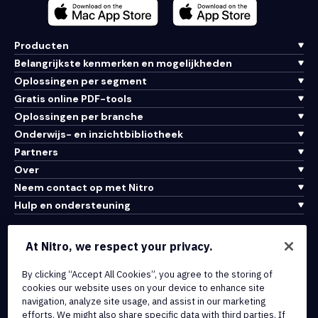
Producten
Belangrijkste kenmerken en mogelijkheden
Oplossingen per segment
Gratis online PDF-tools
Oplossingen per branche
Onderwijs- en inzichtbibliotheek
Partners
Over
Neem contact op met Nitro
Hulp en ondersteuning
Integraties en API-connectiviteit
At Nitro, we respect your privacy.
Gebruiksvoorwaarden
Cookiebeleid
By clicking “Accept All Cookies”, you agree to the storing of
cookies our website uses on your device to enhance site
Copyrightbeleid
navigation, analyze site usage, and assist in our marketing
Alle voorwaarden en beleidsmaatregelen
efforts. We might also share specific data with third parties. If