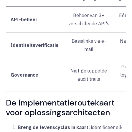
Beheer van 3+
Eén b
API-beheer
verschillende API's
v
Basislinks via e-
Nati
Identiteitsverificatie
mail
Gece
Niet-gekoppelde
Governance
logbo
audit trails
b
De implementatieroutekaart
voor oplossingsarchitecten
Breng de levenscyclus in kaart:
identificeer elk