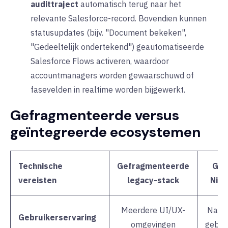
audittraject
automatisch
terug naar het
relevante Salesforce-record. Bovendien kunnen
statusupdates (bijv. "Document bekeken",
"Gedeeltelijk ondertekend") geautomatiseerde
Salesforce Flows activeren, waardoor
accountmanagers worden gewaarschuwd of
fasevelden in realtime worden bijgewerkt.
Gefragmenteerde versus
geïntegreerde ecosystemen
Technische
Gefragmenteerde
Geï
vereisten
legacy-stack
Nitr
Meerdere UI/UX-
Nativ
Gebruikerservaring
omgevingen
gebru