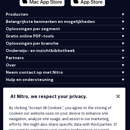
Producten
Belangrijkste kenmerken en mogelijkheden
Oplossingen per segment
Gratis online PDF-tools
Oplossingen per branche
Onderwijs- en inzichtbibliotheek
Partners
Over
Neem contact op met Nitro
Hulp en ondersteuning
Integraties en API-connectiviteit
At Nitro, we respect your privacy.
Gebruiksvoorwaarden
By clicking “Accept All Cookies”, you agree to the storing of
Cookiebeleid
cookies our website uses on your device to enhance site
Copyrightbeleid
navigation, analyze site usage, and assist in our marketing
Alle voorwaarden en beleidsmaatregelen
efforts. We might also share specific data with third parties. If
you want to customize your cookie preferences or reject