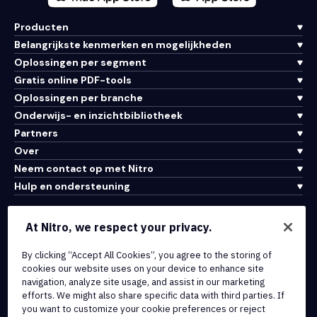
Producten
Belangrijkste kenmerken en mogelijkheden
Oplossingen per segment
Gratis online PDF-tools
Oplossingen per branche
Onderwijs- en inzichtbibliotheek
Partners
Over
Neem contact op met Nitro
Hulp en ondersteuning
Integraties en API-connectiviteit
At Nitro, we respect your privacy.
Gebruiksvoorwaarden
By clicking “Accept All Cookies”, you agree to the storing of
Cookiebeleid
cookies our website uses on your device to enhance site
Copyrightbeleid
navigation, analyze site usage, and assist in our marketing
Alle voorwaarden en beleidsmaatregelen
efforts. We might also share specific data with third parties. If
you want to customize your cookie preferences or reject