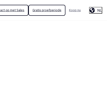
NL
act op met Sales
Gratis proefperiode
Koop nu