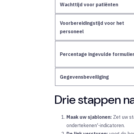
Wachttijd voor patiënten
Voorbereidingstijd voor het
personeel
Percentage ingevulde formulie
Gegevensbeveiliging
Drie stappen n
Maak uw sjablonen:
Zet uw st
ondertekenen'-indicatoren.
De link versturen:
voeg de bev