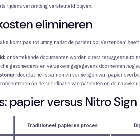
ls tijdens verzending versleuteld blijven.
kosten elimineren
take komt pas tot uiting nadat de patiënt op ‘Verzenden’ heeft 
id:
ondertekende documenten worden direct teruggestuurd naa
che geschiedenis en verzekeringsgegevens doornemen
nog v
pslomp:
doordat het scannen en vernietigen van papier overbo
concentreren op de coördinatie van patiënten en de nauwkeuri
rs: papier versus Nitro Sign
Traditioneel papieren proces
Di