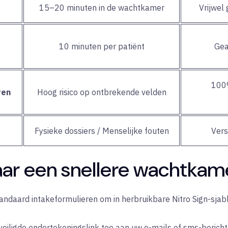
15–20 minuten in de wachtkamer
Vrijwel 
10 minuten per patiënt
Gea
100%
ren
Hoog risico op ontbrekende velden
Fysieke dossiers / Menselijke fouten
Vers
aar een snellere wachtkam
andaard intakeformulieren om in herbruikbare Nitro Sign-sjabl
eiligde ondertekeningslink toe aan uw e-mails of sms-bericht