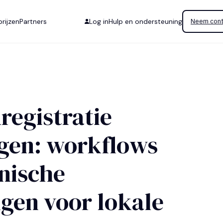
rijzen
Partners
Log in
Hulp en ondersteuning
Neem cont
registratie
gen: workflows
nische
gen voor lokale