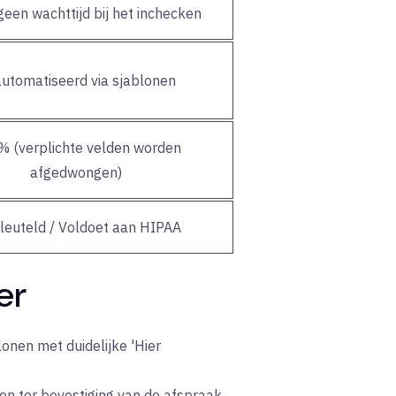
geen wachttijd bij het inchecken
utomatiseerd via sjablonen
 (verplichte velden worden
afgedwongen)
leuteld / Voldoet aan HIPAA
er
onen met duidelijke 'Hier
en ter bevestiging van de afspraak.