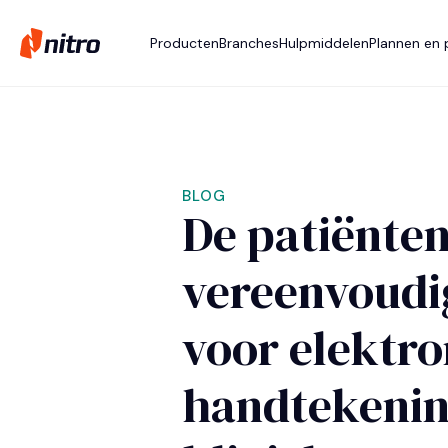
Producten
Branches
Hulpmiddelen
Plannen en p
BLOG
De patiënten
vereenvoudi
voor elektro
handtekenin