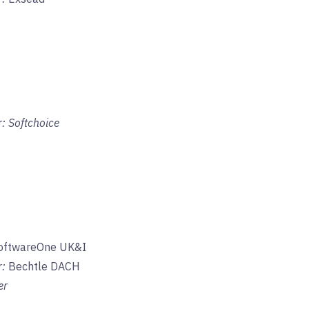
: Softchoice
SoftwareOne UK&I
r:
Bechtle DACH
er