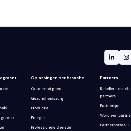
 segment
Oplossingen per branche
Partners
arket
Onroerend goed
Reseller-, distribu
partners
Gezondheidszorg
Partnerlijst
nals
Productie
Word een partne
k gebruik
Energie
Partnerportaal: 
ten
Professionele diensten