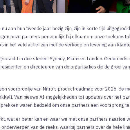
nu aan hun tweede jaar bezig zijn, zijn in korte tijd uitgegroei
en onze partners persoonlijk bij elkaar om onze toekomstpl
s in het veld actief zijn met de verkoop en levering aan klante
ebracht in drie steden: Sydney, Miami en Londen. Gedurende d
esidenten en directeuren van de organisaties die de groei va
 een voorproefje van Nitro's productroadmap voor 2026, de ma
kkelt. Van nieuwe AI-mogelijkheden tot updates over het part
gesprekken waren bedoeld om onze partners een voorsprong te
t, wat er beter kan en waar we met onze partners naartoe wi
onderwerpen van de reeks, waarbij partners over de hele lini