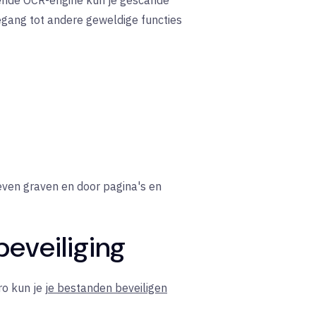
ende
OCR-engine
kun je gescande
ang tot andere geweldige functies
oeven graven en door pagina's en
beveiliging
ro kun je
je bestanden beveiligen