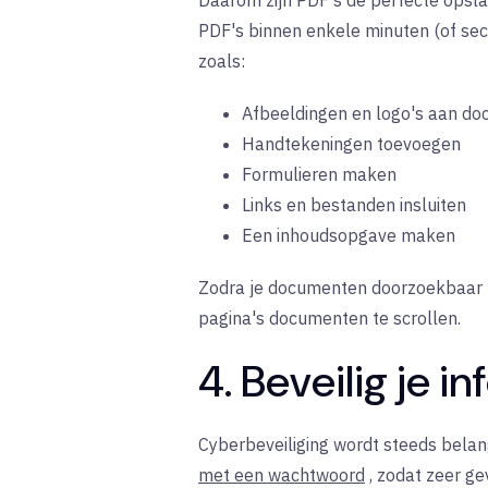
Daarom zijn PDF's de perfecte opsla
PDF's
binnen
enkele minuten (of se
zoals:
Afbeeldingen en logo's aan d
Handtekeningen toevoegen
Formulieren maken
Links en bestanden insluiten
Een inhoudsopgave maken
Zodra je documenten doorzoekbaar zij
pagina's documenten te scrollen.
4. Beveilig je 
Cyberbeveiliging wordt steeds belang
met een wachtwoord
,
zodat zeer gev