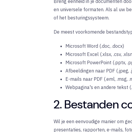
Breng eenheid in je documenten doo
en universele formaten. Als al uw b
of het besturingssysteem.
De meest voorkomende bestandstype
Microsoft Word (.doc, .docx)
Microsoft Excel (.xlsx, .csv, .xls
Microsoft PowerPoint (.pptx, .p
Afbeeldingen naar PDF (.jpeg, .jp
E-mails naar PDF (.eml, .msg, .
Webpagina's en andere tekst (.ht
2. Bestanden c
Wil je een eenvoudige manier om geo
presentaties, rapporten, e-mails, fot