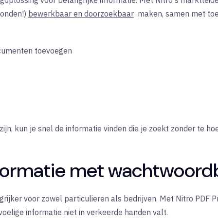
goplossing voor belangrijke informatie. Met Nitro's marktleid
conden!)
bewerkbaar en doorzoekbaar
maken, samen met toeg
ocumenten toevoegen
n, kun je snel de informatie vinden die je zoekt zonder te h
informatie met wachtwoord
rijker voor zowel particulieren als bedrijven. Met Nitro PDF P
oelige informatie niet in verkeerde handen valt.