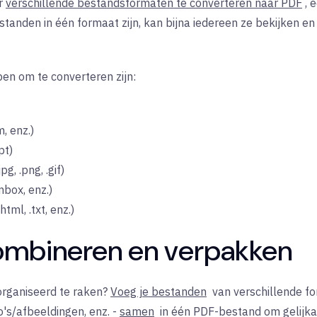
r
verschillende bestandsformaten te converteren naar PDF
, 
estanden in één formaat zijn, kan bijna iedereen ze bekijken 
n om te converteren zijn:
m, enz.)
pt)
g, .png, .gif)
mbox, enz.)
ml, .txt, enz.)
ombineren en verpakken
rganiseerd te raken?
Voeg je bestanden
van
verschillende f
o's/afbeeldingen, enz. -
samen
in één PDF-bestand om gelijkaa