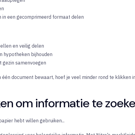
raadplegen
en
n in een gecomprimeerd formaat delen
len en veilig delen
n hypotheken bijhouden
et gezin samenvoegen
in één document bewaart, hoef je veel minder rond te klikken 
ken om informatie te zoek
apier hebt willen gebruiken...