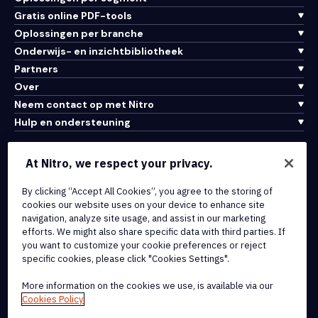
Gratis online PDF-tools
Oplossingen per branche
Onderwijs- en inzichtbibliotheek
Partners
Over
Neem contact op met Nitro
Hulp en ondersteuning
Integraties en API-connectiviteit
At Nitro, we respect your privacy.
Gebruiksvoorwaarden
Cookiebeleid
By clicking “Accept All Cookies”, you agree to the storing of
cookies our website uses on your device to enhance site
Copyrightbeleid
navigation, analyze site usage, and assist in our marketing
Alle voorwaarden en beleidsmaatregelen
efforts. We might also share specific data with third parties. If
you want to customize your cookie preferences or reject
specific cookies, please click "Cookies Settings".
© 2026 Nitro Software, Inc. Inc. Alle rechten voorbehouden.
More information on the cookies we use, is available via our
Nitro, het Nitro-logo, Nitro Productivity Platform, Nitro PDF Pro, Nitro
Cookies Policy
Sign en Nitro Analytics zijn handelsmerken en/of geregistreerde