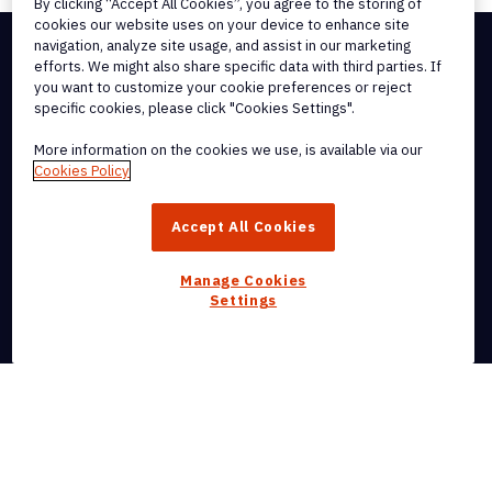
By clicking “Accept All Cookies”, you agree to the storing of
cookies our website uses on your device to enhance site
navigation, analyze site usage, and assist in our marketing
efforts. We might also share specific data with third parties. If
you want to customize your cookie preferences or reject
specific cookies, please click "Cookies Settings".
More information on the cookies we use, is available via our
Cookies Policy
Accept All Cookies
Manage Cookies
Ontvang onze nieuwsbrief
Settings
Ontvang Nitro PDF voor Mac
Ontvang Nitro PDF voor iPhone
Producten
Belangrijkste kenmerken en mogelijkheden