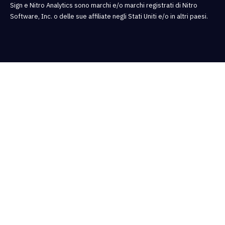
Sign e Nitro Analytics sono marchi e/o marchi registrati di Nitro
Software, Inc. o delle sue affiliate negli Stati Uniti e/o in altri paesi.