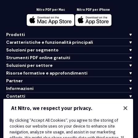
Nitro PDF per Mac
Nitro PDF per iPhone
Prodotti
Caratteristiche e funzionalità principali
Soluzioni per segmento
Strumenti PDF online gratuiti
Soluzioni per settore
Risorse formative e approfondimenti
Partner
Informazioni
Contatti
Assistenza
At Nitro, we respect your privacy.
By clicking “Accept All Cookies”, you agree to the storing of
Integrazioni e connettività API
cookies our website uses on your device to enhance site
Termini di servizio
navigation, analyze site usage, and assist in our marketing
Politica sui cookie
efforts. We might also share specific data with third parties. If