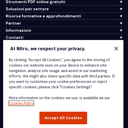
Strumenti PDF online gratuiti
Soluzioni per settore
Risorse formative e approfondimenti
Partner
Informazioni
Contatti
Assistenza
At Nitro, we respect your privacy.
By clicking “Accept All Cookies”, you agree to the storing of
Integrazioni e connettività API
cookies our website uses on your device to enhance site
Termini di servizio
navigation, analyze site usage, and assist in our marketing
Politica sui cookie
efforts. We might also share specific data with third parties. If
Politica sul copyright
you want to customize your cookie preferences or reject
Tutti i termini e le politiche
specific cookies, please click "Cookies Settings".
More information on the cookies we use, is available via our
© 2026 Nitro Software, Inc. Tutti i diritti riservati.
Cookies Policy
Nitro, il logo Nitro, Nitro Productivity Platform, Nitro PDF Pro, Nitro
Accept All Cookies
Sign e Nitro Analytics sono marchi e/o marchi registrati di Nitro
Software, Inc. o delle sue affiliate negli Stati Uniti e/o in altri paesi.