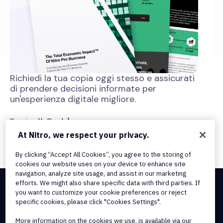
Richiedi la tua copia oggi stesso e assicurati
di prendere decisioni informate per
un'esperienza digitale migliore.
Scarica l'eBook
At Nitro, we respect your privacy.
By clicking “Accept All Cookies”, you agree to the storing of
cookies our website uses on your device to enhance site
navigation, analyze site usage, and assist in our marketing
efforts. We might also share specific data with third parties. If
you want to customize your cookie preferences or reject
Integrations & API Connectivity
specific cookies, please click "Cookies Settings".
Terms of Service
Cookie Policy
More information on the cookies we use, is available via our