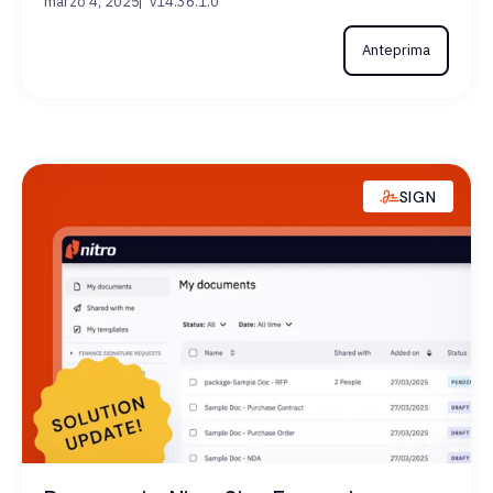
marzo 4, 2025
v14.36.1.0
Anteprima
SIGN