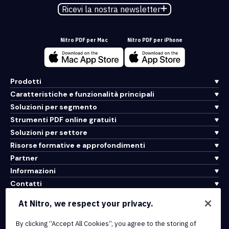
Ricevi la nostra newsletter
Nitro PDF per Mac
Nitro PDF per iPhone
Prodotti
Caratteristiche e funzionalità principali
Soluzioni per segmento
Strumenti PDF online gratuiti
Soluzioni per settore
Risorse formative e approfondimenti
Partner
Informazioni
Contatti
Assistenza
At Nitro, we respect your privacy.
By clicking “Accept All Cookies”, you agree to the storing of
Integrazioni e connettività API