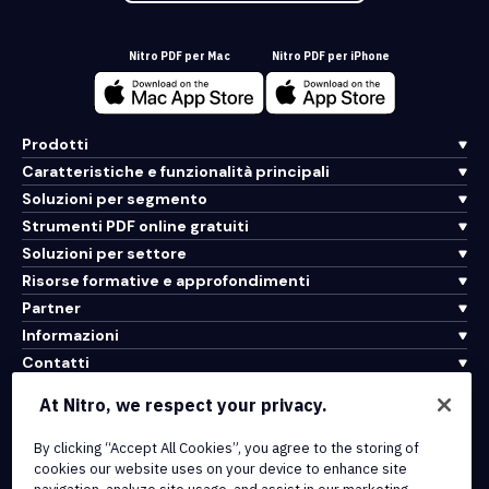
Nitro PDF per Mac
Nitro PDF per iPhone
Prodotti
Caratteristiche e funzionalità principali
Soluzioni per segmento
Strumenti PDF online gratuiti
Soluzioni per settore
Risorse formative e approfondimenti
Partner
Informazioni
Contatti
Assistenza
At Nitro, we respect your privacy.
By clicking “Accept All Cookies”, you agree to the storing of
Integrazioni e connettività API
cookies our website uses on your device to enhance site
Termini di servizio