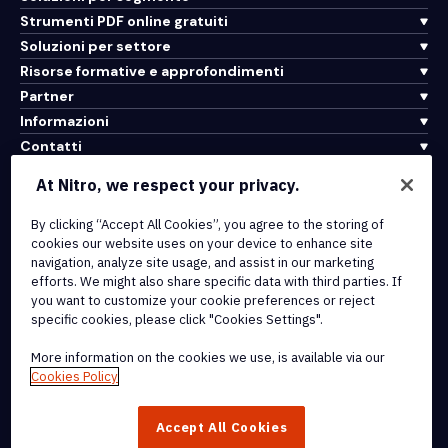
Strumenti PDF online gratuiti
Soluzioni per settore
Risorse formative e approfondimenti
Partner
Informazioni
Contatti
Assistenza
At Nitro, we respect your privacy.
By clicking “Accept All Cookies”, you agree to the storing of
Integrazioni e connettività API
cookies our website uses on your device to enhance site
Termini di servizio
navigation, analyze site usage, and assist in our marketing
Politica sui cookie
efforts. We might also share specific data with third parties. If
Politica sul copyright
you want to customize your cookie preferences or reject
Tutti i termini e le politiche
specific cookies, please click "Cookies Settings".
More information on the cookies we use, is available via our
© 2026 Nitro Software, Inc. Tutti i diritti riservati.
Cookies Policy
Nitro, il logo Nitro, Nitro Productivity Platform, Nitro PDF Pro, Nitro
Accept All Cookies
Sign e Nitro Analytics sono marchi e/o marchi registrati di Nitro