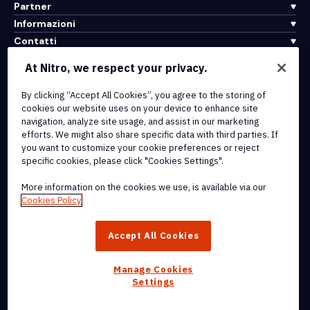
Partner
Informazioni
Contatti
Assistenza
At Nitro, we respect your privacy.
By clicking “Accept All Cookies”, you agree to the storing of
Integrazioni e connettività API
cookies our website uses on your device to enhance site
Termini di servizio
navigation, analyze site usage, and assist in our marketing
Politica sui cookie
efforts. We might also share specific data with third parties. If
Politica sul copyright
you want to customize your cookie preferences or reject
Tutti i termini e le politiche
specific cookies, please click "Cookies Settings".
More information on the cookies we use, is available via our
© 2026 Nitro Software, Inc. Tutti i diritti riservati.
Cookies Policy
Nitro, il logo Nitro, Nitro Productivity Platform, Nitro PDF Pro, Nitro
Accept All Cookies
Sign e Nitro Analytics sono marchi e/o marchi registrati di Nitro
Software, Inc. o delle sue affiliate negli Stati Uniti e/o in altri paesi.
Manage Cookies
Settings