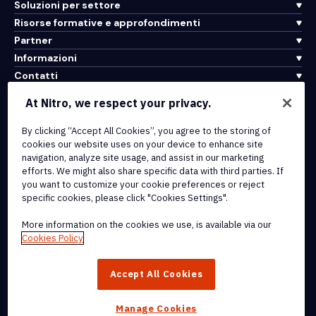
Soluzioni per settore
Risorse formative e approfondimenti
Partner
Informazioni
Contatti
Assistenza
At Nitro, we respect your privacy.
By clicking “Accept All Cookies”, you agree to the storing of
Integrazioni e connettività API
cookies our website uses on your device to enhance site
Termini di servizio
navigation, analyze site usage, and assist in our marketing
Politica sui cookie
efforts. We might also share specific data with third parties. If
Politica sul copyright
you want to customize your cookie preferences or reject
Tutti i termini e le politiche
specific cookies, please click "Cookies Settings".
More information on the cookies we use, is available via our
© 2026 Nitro Software, Inc. Tutti i diritti riservati.
Cookies Policy
Nitro, il logo Nitro, Nitro Productivity Platform, Nitro PDF Pro, Nitro
Accept All Cookies
Sign e Nitro Analytics sono marchi e/o marchi registrati di Nitro
Software, Inc. o delle sue affiliate negli Stati Uniti e/o in altri paesi.
Manage Cookies