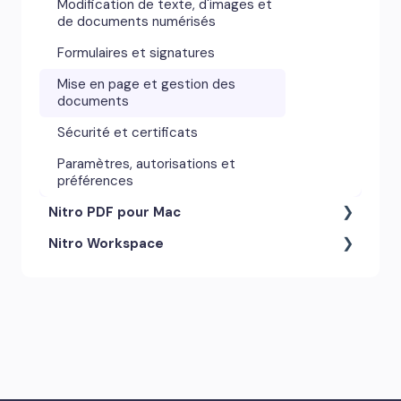
Modification de texte, d'images et
de documents numérisés
Formulaires et signatures
Mise en page et gestion des
documents
Sécurité et certificats
Paramètres, autorisations et
préférences
Nitro PDF pour Mac
Nitro Workspace
Outils d'annotation et
commentaires
Compte et accès
Paramètres, autorisations et
préférences