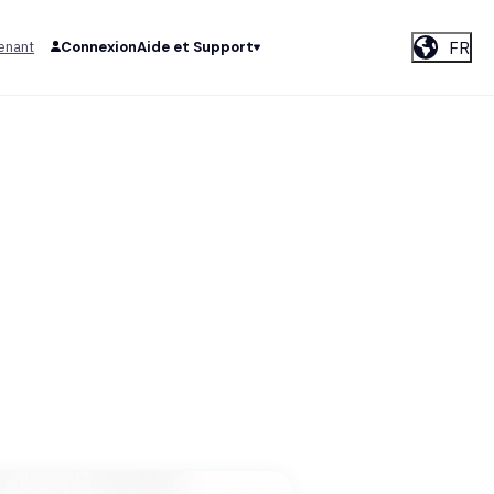
FR
enant
Connexion
Aide et Support