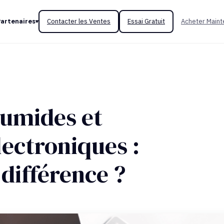
Partenaires
Contacter les Ventes
Essai Gratuit
Acheter Maint
humides et
lectroniques :
 différence ?