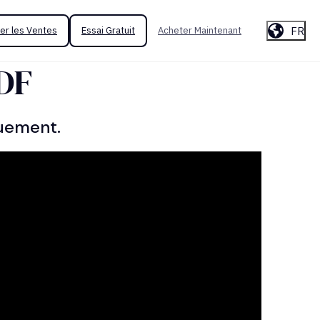
FR
er les Ventes
Essai Gratuit
Acheter Maintenant
DF
quement.