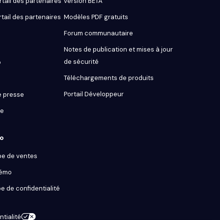
tail des partenaires
version BETA
rtail des partenaires
Modèles PDF gratuits
Forum communautaire
Notes de publication et mises à jour
de sécurité
o
Téléchargements de produits
Portail Développeur
 presse
ue
ro
pe de ventes
démo
e de confidentialité
tialité