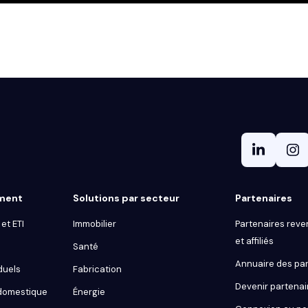
gment
Solutions par secteur
Partenaires
et ETI
Immobilier
Partenaires reve
et affiliés
Santé
Annuaire des par
duels
Fabrication
Devenir partenai
 domestique
Énergie