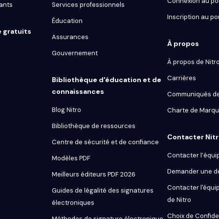
Connexion au por
ants
Services professionnels
Inscription au po
Éducation
e gratuits
Assurances
À propos
Gouvernement
À propos de Nitr
Carrières
Bibliothèque d'éducation et de
connaissances
Communiqués de
Blog Nitro
Charte de Marq
Bibliothèque de ressources
Contacter Nit
Centre de sécurité et de confiance
Contacter l’équi
Modèles PDF
Demander une 
Meilleurs éditeurs PDF 2026
Contacter l'équip
Guides de légalité des signatures
de Nitro
électroniques
Choix de Confiden
Méthodes de signature électronique