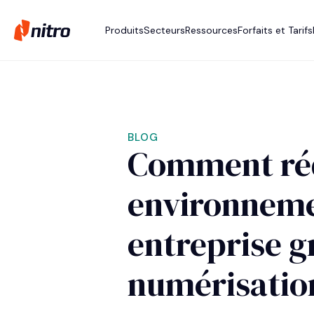
Produits
Secteurs
Ressources
Forfaits et Tarifs
BLOG
Comment réd
environneme
entreprise g
numérisatio