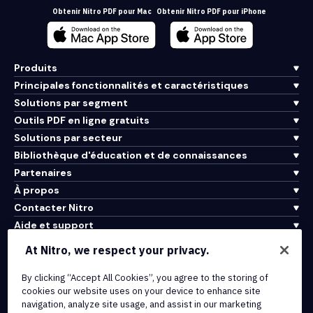
Obtenir Nitro PDF pour Mac
Obtenir Nitro PDF pour iPhone
Produits
Principales fonctionnalités et caractéristiques
Solutions par segment
Outils PDF en ligne gratuits
Solutions par secteur
Bibliothèque d'éducation et de connaissances
Partenaires
À propos
Contacter Nitro
Aide et support
At Nitro, we respect your privacy.
Intégrations et connectivité API
By clicking “Accept All Cookies”, you agree to the storing of
Conditions d'utilisation
cookies our website uses on your device to enhance site
Politique de cookies
navigation, analyze site usage, and assist in our marketing
Politique de copyright