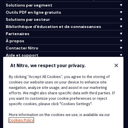
Solutions par segment
Outils PDF en ligne gratuits
Solutions par secteur
Bibliothèque d'éducation et de connaissances
Partenaires
À propos
Contacter Nitro
Aide et support
At Nitro, we respect your privacy.
Intégrations et connectivité API
Conditions d'utilisation
By clicking “Accept All Cookies”, you agree to the storing of
cookies our website uses on your device to enhance site
Politique de cookies
navigation, analyze site usage, and assist in our marketing
Politique de copyright
efforts. We might also share specific data with third parties. If
Toutes les conditions et politiques
you want to customize your cookie preferences or reject
specific cookies, please click "Cookies Settings".
© 2026 Nitro Software, Inc. Tous droits réservés.
More information on the cookies we use, is available via our
Cookies Policy
Nitro, le logo Nitro, Nitro Productivity Platform, Nitro PDF Pro, Nitro