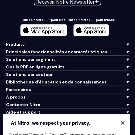
Recevoir Notre Newsletter
Obtenir Nitro PDF pour Mac
Obtenir Nitro PDF pour iPhone
Produits
Principales fonctionnalités et caractéristiques
Solutions par segment
Outils PDF en ligne gratuits
Solutions par secteur
Bibliothèque d'éducation et de connaissances
Partenaires
À propos
Contacter Nitro
Aide et support
At Nitro, we respect your privacy.
Intégrations et connectivité API
By clicking “Accept All Cookies”, you agree to the storing of
Conditions d'utilisation