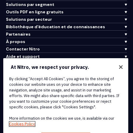
Solutions par segment
Outils PDF en ligne gratuits
Solutions par secteur
Bibliothèque d'éducation et de connaissances
Partenaires
À propos
Contacter Nitro
Aide et support
At Nitro, we respect your privacy.
Intégrations et connectivité API
By clicking “Accept All Cookies”, you agree to the storing of
Conditions d'utilisation
cookies our website uses on your device to enhance site
Politique de cookies
navigation, analyze site usage, and assist in our marketing
Politique de copyright
efforts. We might also share specific data with third parties. If
Toutes les conditions et politiques
you want to customize your cookie preferences or reject
specific cookies, please click "Cookies Settings".
© 2026 Nitro Software, Inc. Tous droits réservés.
More information on the cookies we use, is available via our
Cookies Policy
Nitro, le logo Nitro, Nitro Productivity Platform, Nitro PDF Pro, Nitro