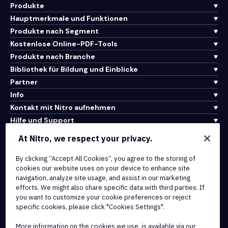
Produkte
Hauptmerkmale und Funktionen
Produkte nach Segment
Kostenlose Online-PDF-Tools
Produkte nach Branche
Bibliothek für Bildung und Einblicke
Partner
Info
Kontakt mit Nitro aufnehmen
Hilfe und Support
At Nitro, we respect your privacy.
Integrationen und API-Konnektivität
By clicking “Accept All Cookies”, you agree to the storing of
Nutzungsbedingungen
cookies our website uses on your device to enhance site
Cookie-Richtlinie
navigation, analyze site usage, and assist in our marketing
Copyright-Richtlinie
efforts. We might also share specific data with third parties. If
Alle Bedingungen und Richtlinien
you want to customize your cookie preferences or reject
specific cookies, please click "Cookies Settings".
© 2026 Nitro Software, Inc. Alle Rechte vorbehalten.
More information on the cookies we use, is available via our