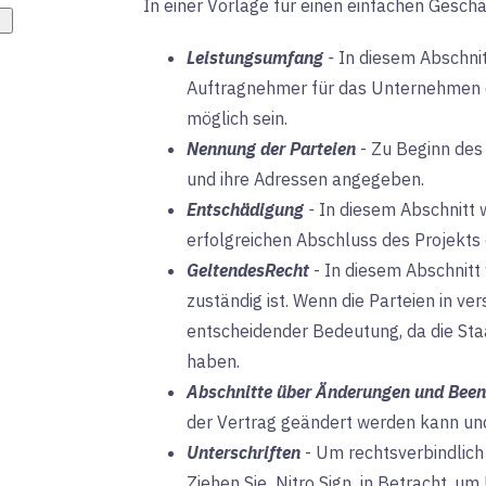
In einer Vorlage für einen einfachen Geschä
Leistungsumfang
-
In diesem Abschnit
Auftragnehmer für das Unternehmen erb
möglich sein.
Nennung der Parteien
-
Zu Beginn des 
und ihre Adressen angegeben.
Entschädigung
-
In diesem Abschnitt 
erfolgreichen Abschluss des Projekts 
Geltendes
Recht
-
In diesem Abschnitt 
zuständig ist. Wenn die Parteien in ver
entscheidender Bedeutung, da die Staa
haben.
Abschnitte über Änderungen und Bee
der Vertrag geändert werden kann und
Unterschriften
-
Um rechtsverbindlich 
Ziehen Sie
Nitro Sign
in Betracht
, um