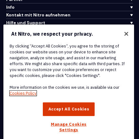
Info
Kontakt mit Nitro aufnehmen
Hilfe und Support
At Nitro, we respect your privacy.
Integrationen und API-Konnektivität
By clicking “Accept All Cookies”, you agree to the storing of
Nutzungsbedingungen
cookies our website uses on your device to enhance site
Cookie-Richtlinie
navigation, analyze site usage, and assist in our marketing
Copyright-Richtlinie
efforts. We might also share specific data with third parties. If
Alle Bedingungen und Richtlinien
you want to customize your cookie preferences or reject
specific cookies, please click "Cookies Settings".
© 2026 Nitro Software, Inc. Alle Rechte vorbehalten.
More information on the cookies we use, is available via our
Cookies Policy
Nitro, das Nitro-Logo, Nitro Productivity Platform, Nitro PDF Pro,
Nitro Sign und Nitro Analytics sind Marken und/oder eingetragene
Accept All Cookies
Marken von Nitro Software, Inc. oder seinen verbundenen
Unternehmen in den Vereinigten Staaten und/oder anderen Ländern.
Manage Cookies
Settings