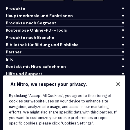
Produkte
Hauptmerkmale und Funktionen
Produkte nach Segment
Kostenlose Online-PDF-Tools
Produkte nach Branche
Bibliothek für Bildung und Einblicke
Partner
Info
Kontakt mit Nitro aufnehmen
Hilfe und Support
At Nitro, we respect your privacy.
Integrationen und API-Konnektivität
By clicking “Accept All Cookies”, you agree to the storing of
Nutzungsbedingungen
cookies our website uses on your device to enhance site
Cookie-Richtlinie
navigation, analyze site usage, and assist in our marketing
Copyright-Richtlinie
efforts. We might also share specific data with third parties. If
Alle Bedingungen und Richtlinien
you want to customize your cookie preferences or reject
specific cookies, please click "Cookies Settings".
© 2026 Nitro Software, Inc. Alle Rechte vorbehalten.