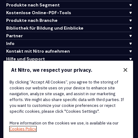
Produkte nach Segment
Kostenlose Online-PDF-Tools
Produkte nach Branche
Bibliothek für Bildung und Einblicke
Partner
Info
Kontakt mit Nitro aufnehmen
Hilfe und Support
At Nitro, we respect your privacy.
Integrationen und API-Konnektivität
By clicking “Accept All Cookies”, you agree to the storing of
Nutzungsbedingungen
cookies our website uses on your device to enhance site
Cookie-Richtlinie
navigation, analyze site usage, and assist in our marketing
Copyright-Richtlinie
efforts. We might also share specific data with third parties. If
Alle Bedingungen und Richtlinien
you want to customize your cookie preferences or reject
specific cookies, please click "Cookies Settings".
© 2026 Nitro Software, Inc. Alle Rechte vorbehalten.
More information on the cookies we use, is available via our
Cookies Policy
Nitro, das Nitro-Logo, Nitro Productivity Platform, Nitro PDF Pro,