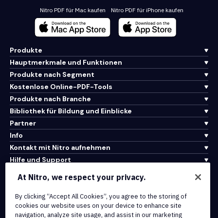
Nitro PDF für Mac kaufen
Nitro PDF für iPhone kaufen
Produkte
Hauptmerkmale und Funktionen
Produkte nach Segment
Kostenlose Online-PDF-Tools
Produkte nach Branche
Bibliothek für Bildung und Einblicke
Partner
Info
Kontakt mit Nitro aufnehmen
Hilfe und Support
At Nitro, we respect your privacy.
Integrationen und API-Konnektivität
By clicking “Accept All Cookies”, you agree to the storing of
Nutzungsbedingungen
cookies our website uses on your device to enhance site
Cookie-Richtlinie
navigation, analyze site usage, and assist in our marketing
Copyright-Richtlinie