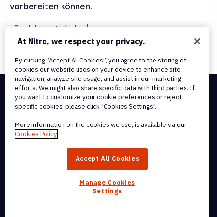
vorbereiten können.
eBook herunterladen
At Nitro, we respect your privacy.
By clicking “Accept All Cookies”, you agree to the storing of
cookies our website uses on your device to enhance site
navigation, analyze site usage, and assist in our marketing
efforts. We might also share specific data with third parties. If
you want to customize your cookie preferences or reject
Integrations & API Connectivity
specific cookies, please click "Cookies Settings".
Terms of Service
Cookie Policy
More information on the cookies we use, is available via our
Copyright Policy
Cookies Policy
All Terms & Policies
© 2026 Nitro Software, Inc. All rights reserved.
Accept All Cookies
Nitro, the Nitro logo, Nitro Productivity Platform, Nitro PDF Pro, Nitro
Sign, and Nitro Analytics are trademarks and/or registered
Manage Cookies
trademarks, of Nitro Software, Inc. or its affiliates in the United
Settings
States and/or other countries.