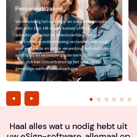
Personeelszaken
Vereenvoudig het wervings- en onboardingproces
met Nitro Sign. HR-teams kunnen offertes,
arbeidscontracten en beleidsverklaringen voor
elektronische ondertekening verzenden, wat zorgt
voor een snelle en veilige verwerking. Automatiseer
workflows en verminder papierwerk, zodat uw HR-
team zich kan concentreren op het creëren van
geweldige werknemerservaringen.
Haal alles wat u nodig hebt uit
uw eSign-software, allemaal op