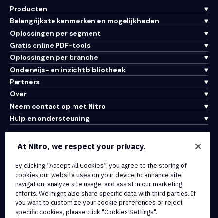
Producten
Belangrijkste kenmerken en mogelijkheden
Oplossingen per segment
Gratis online PDF-tools
Oplossingen per branche
Onderwijs- en inzichtbibliotheek
Partners
Over
Neem contact op met Nitro
Hulp en ondersteuning
Integraties en API-connectiviteit
At Nitro, we respect your privacy.
Gebruiksvoorwaarden
By clicking “Accept All Cookies”, you agree to the storing of
Cookiebeleid
cookies our website uses on your device to enhance site
Copyrightbeleid
navigation, analyze site usage, and assist in our marketing
Alle voorwaarden en beleidsmaatregelen
efforts. We might also share specific data with third parties. If
you want to customize your cookie preferences or reject
specific cookies, please click "Cookies Settings".
© 2026 Nitro Software, Inc. Inc. Alle rechten voorbehouden.