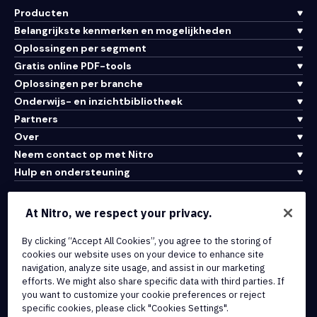
Producten
Belangrijkste kenmerken en mogelijkheden
Oplossingen per segment
Gratis online PDF-tools
Oplossingen per branche
Onderwijs- en inzichtbibliotheek
Partners
Over
Neem contact op met Nitro
Hulp en ondersteuning
Integraties en API-connectiviteit
At Nitro, we respect your privacy.
Gebruiksvoorwaarden
By clicking “Accept All Cookies”, you agree to the storing of
Cookiebeleid
cookies our website uses on your device to enhance site
Copyrightbeleid
navigation, analyze site usage, and assist in our marketing
Alle voorwaarden en beleidsmaatregelen
efforts. We might also share specific data with third parties. If
you want to customize your cookie preferences or reject
specific cookies, please click "Cookies Settings".
© 2026 Nitro Software, Inc. Inc. Alle rechten voorbehouden.