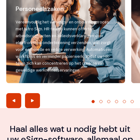
Personeelszaken
Vereenvoudig het wervings- en onboardingproces
met Nitro Sign. HR-teams kunnen offertes,
arbeidscontracten en beleidsverklaringen voor
elektronische ondertekening verzenden, wat zorgt
voor een snelle en veilige verwerking. Automatiseer
workflows en verminder papierwerk, zodat uw HR-
team zich kan concentreren op het creëren van
geweldige werknemerservaringen.
Haal alles wat u nodig hebt uit
uw eSign-software, allemaal op