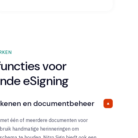
RKEN
functies voor
jnde eSigning
ekenen en documentbeheer
 met één of meerdere documenten voor
bruik handmatige herinneringen om
 schema te houden.
Nitro Sign biedt ook een