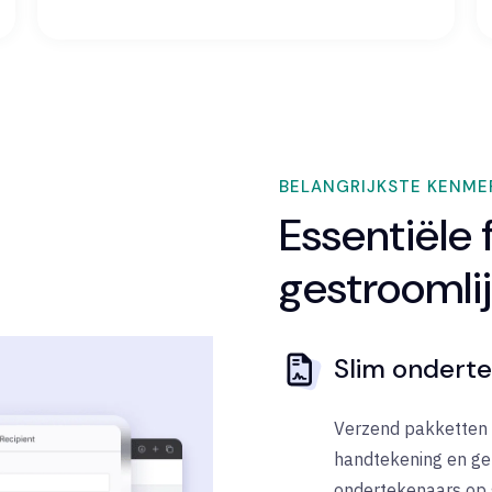
BELANGRIJKSTE KENME
Essentiële 
gestroomli
Slim ondert
Verzend pakketten
handtekening en ge
ondertekenaars op