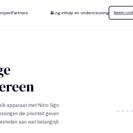
rijzen
Partners
Log in
Hulp en ondersteuning
Neem cont
ge
dereen
lk apparaat met Nitro Sign.
ossingen die prioriteit geven
 besteden aan wat belangrijk