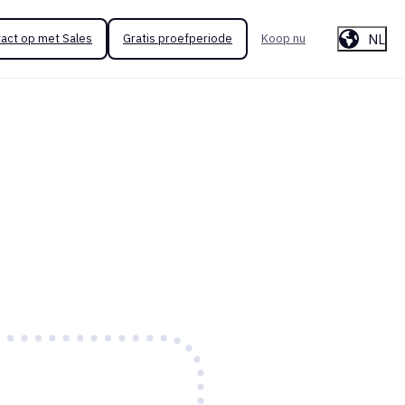
NL
act op met Sales
Gratis proefperiode
Koop nu