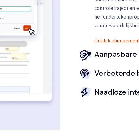
controletraject en e
het ondertekenproc
verantwoordelijkhei
Ontdek abonnemente
Aanpasbare 
Verbeterde b
Naadloze int