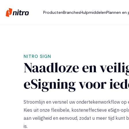
Producten
Branches
Hulpmiddelen
Plannen en p
NITRO SIGN
Naadloze en veili
eSigning voor ie
Stroomlijn en versnel uw ondertekenworkflow op e
Kies uit onze flexibele, kosteneffectieve eSign-opl
aan veiligheid en eenvoud, zodat u meer tijd kunt
is.