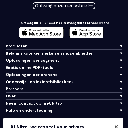
Ontvang onze nieuwsbrief
Ontvang Nitro PDF voor Mac
Ontvang Nitro PDF voor iPhone
Producten
Belangrijkste kenmerken en mogelijkheden
Oplossingen per segment
Gratis online PDF-tools
Oplossingen per branche
Onderwijs- en inzichtbibliotheek
Partners
Over
Neem contact op met Nitro
Hulp en ondersteuning
Integraties en API-connectiviteit
At Nitro, we respect your privacy.