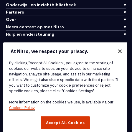
Onderwijs- en inzichtbibliotheek
Partners
Over
Neem contact op met Nitro
Hulp en ondersteuning
Integraties en API-connectiviteit
At Nitro, we respect your privacy.
Gebruiksvoorwaarden
By clicking “Accept All Cookies”, you agree to the storing of
Cookiebeleid
cookies our website uses on your device to enhance site
Copyrightbeleid
navigation, analyze site usage, and assist in our marketing
Alle voorwaarden en beleidsmaatregelen
efforts. We might also share specific data with third parties. If
you want to customize your cookie preferences or reject
specific cookies, please click "Cookies Settings".
© 2026 Nitro Software, Inc. Inc. Alle rechten voorbehouden.
More information on the cookies we use, is available via our
Nitro, het Nitro-logo, Nitro Productivity Platform, Nitro PDF Pro, Nitro
Cookies Policy
Sign en Nitro Analytics zijn handelsmerken en/of geregistreerde
handelsmerken van Nitro Software, Inc. of haar
Accept All Cookies
dochterondernemingen in de Verenigde Staten en/of andere