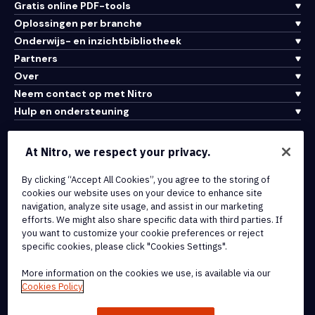
Gratis online PDF-tools
Oplossingen per branche
Onderwijs- en inzichtbibliotheek
Partners
Over
Neem contact op met Nitro
Hulp en ondersteuning
Integraties en API-connectiviteit
At Nitro, we respect your privacy.
Gebruiksvoorwaarden
By clicking “Accept All Cookies”, you agree to the storing of
Cookiebeleid
cookies our website uses on your device to enhance site
Copyrightbeleid
navigation, analyze site usage, and assist in our marketing
Alle voorwaarden en beleidsmaatregelen
efforts. We might also share specific data with third parties. If
you want to customize your cookie preferences or reject
specific cookies, please click "Cookies Settings".
© 2026 Nitro Software, Inc. Inc. Alle rechten voorbehouden.
More information on the cookies we use, is available via our
Nitro, het Nitro-logo, Nitro Productivity Platform, Nitro PDF Pro, Nitro
Cookies Policy
Sign en Nitro Analytics zijn handelsmerken en/of geregistreerde
handelsmerken van Nitro Software, Inc. of haar