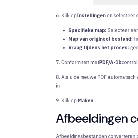
6. Klik op
Instellingen
en
selecteer 
Specifieke map:
Selecteer
een
Map van origineel bestand:
h
Vraag tijdens het proces:
ge
7.
Conformiteit met
PDF/A-1b
contro
8. Als u de nieuwe PDF automatisch 
in.
9. Klik op
Maken
.
Afbeeldingen c
Afbeeldingsbestanden converteren op