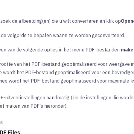
, zoek de afbeelding(en) die u wilt converteren en klik op
Open
 de volgorde te bepalen waarin ze worden geconverteerd.
een van de volgende opties in het menu
PDF-bestanden
make
rootte van het PDF-bestand
geoptimaliseerd
voor weergave i
e wordt
het PDF-bestand
geoptimaliseerd
voor een bevredigen
mee wordt
het PDF-bestand
geoptimaliseerd
voor maximale kw
-uitvoerinstellingen handmatig (zie de instellingen die worde
et maken van PDF's hieronder).