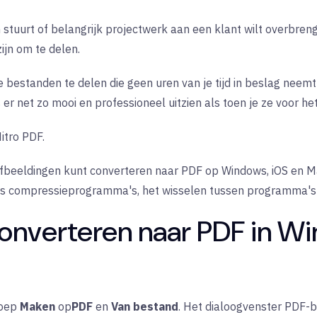
n stuurt of belangrijk projectwerk aan een klant wilt overbre
zijn om te delen.
bestanden te delen die geen uren van je tijd in beslag neemt 
's er net zo mooi en professioneel uitzien als toen je ze voor he
itro PDF.
e afbeeldingen kunt converteren naar PDF op Windows, iOS en 
atis compressieprogramma's, het wisselen tussen programma's o
onverteren naar PDF in W
oep
Maken
op
PDF
en
Van bestand
. Het dialoogvenster PDF-