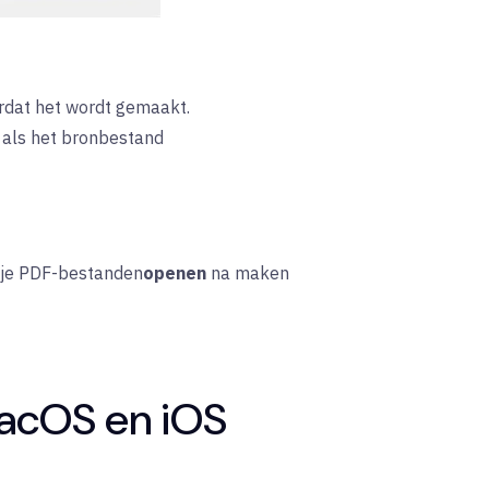
rdat het wordt gemaakt.
 als het bronbestand
kje PDF-bestanden
openen
na maken
macOS en iOS