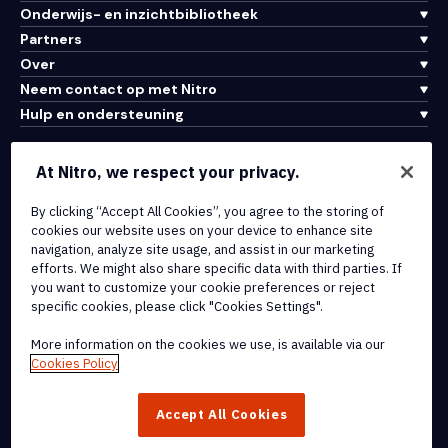
Onderwijs- en inzichtbibliotheek
Partners
Over
Neem contact op met Nitro
Hulp en ondersteuning
Integraties en API-connectiviteit
At Nitro, we respect your privacy.
Gebruiksvoorwaarden
By clicking “Accept All Cookies”, you agree to the storing of
Cookiebeleid
cookies our website uses on your device to enhance site
Copyrightbeleid
navigation, analyze site usage, and assist in our marketing
Alle voorwaarden en beleidsmaatregelen
efforts. We might also share specific data with third parties. If
you want to customize your cookie preferences or reject
specific cookies, please click "Cookies Settings".
© 2026 Nitro Software, Inc. Inc. Alle rechten voorbehouden.
More information on the cookies we use, is available via our
Nitro, het Nitro-logo, Nitro Productivity Platform, Nitro PDF Pro, Nitro
Cookies Policy
Sign en Nitro Analytics zijn handelsmerken en/of geregistreerde
handelsmerken van Nitro Software, Inc. of haar
Accept All Cookies
dochterondernemingen in de Verenigde Staten en/of andere
landen.