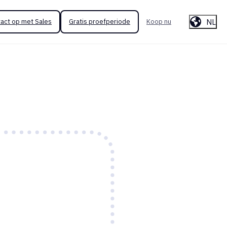
NL
act op met Sales
Gratis proefperiode
Koop nu