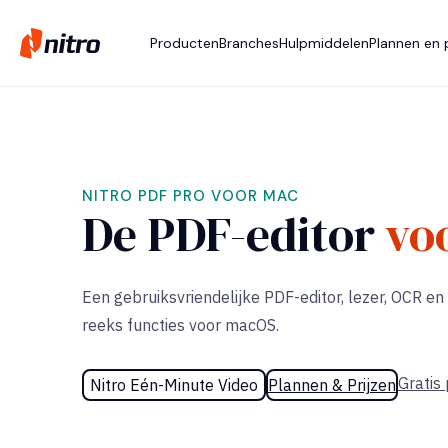
Producten
Branches
Hulpmiddelen
Plannen en p
NITRO PDF PRO VOOR MAC
De PDF-editor
vo
Een gebruiksvriendelijke PDF-editor, lezer, OCR e
reeks functies voor macOS.
Gratis
Nitro Eén-Minute Video
Plannen & Prijzen