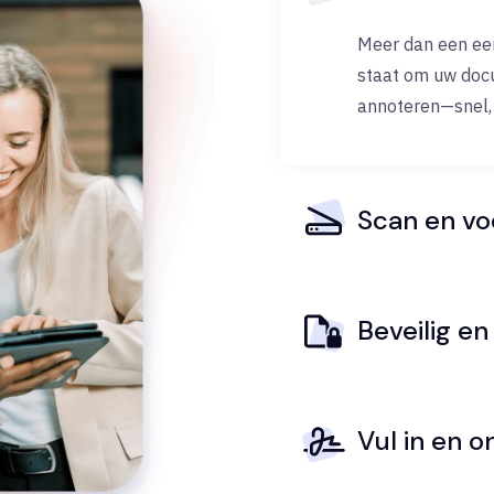
Meer dan een een
staat om uw doc
annoteren—snel, 
Scan en vo
Beveilig en
Vul in en 