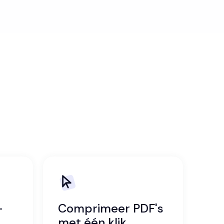
-
Comprimeer PDF's
met één klik