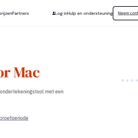
rijzen
Partners
Log in
Hulp en ondersteuning
Neem cont
or Mac
n ondertekeningstool met een
 proefperiode