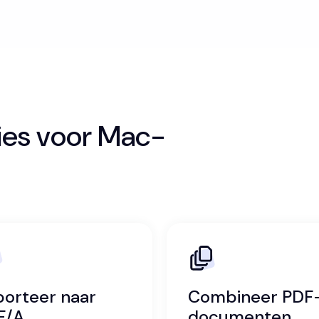
ies voor Mac-
porteer naar
Combineer PDF
F/A
documenten