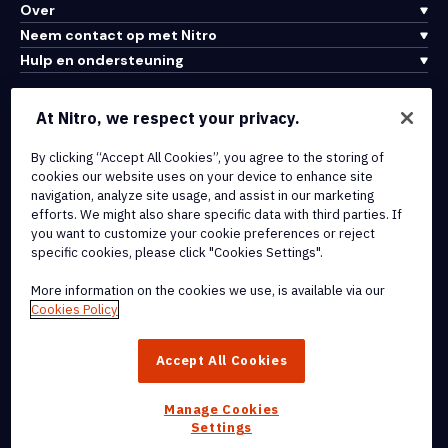
Over
Neem contact op met Nitro
Hulp en ondersteuning
Integraties en API-connectiviteit
At Nitro, we respect your privacy.
Gebruiksvoorwaarden
By clicking “Accept All Cookies”, you agree to the storing of
Cookiebeleid
cookies our website uses on your device to enhance site
Copyrightbeleid
navigation, analyze site usage, and assist in our marketing
Alle voorwaarden en beleidsmaatregelen
efforts. We might also share specific data with third parties. If
you want to customize your cookie preferences or reject
specific cookies, please click "Cookies Settings".
© 2026 Nitro Software, Inc. Inc. Alle rechten voorbehouden.
More information on the cookies we use, is available via our
Nitro, het Nitro-logo, Nitro Productivity Platform, Nitro PDF Pro, Nitro
Cookies Policy
Sign en Nitro Analytics zijn handelsmerken en/of geregistreerde
handelsmerken van Nitro Software, Inc. of haar
Accept All Cookies
dochterondernemingen in de Verenigde Staten en/of andere
landen.
Manage Cookies
Settings