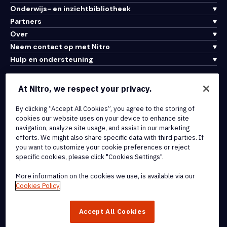
Onderwijs- en inzichtbibliotheek
Partners
Over
Neem contact op met Nitro
Hulp en ondersteuning
Integraties en API-connectiviteit
At Nitro, we respect your privacy.
Gebruiksvoorwaarden
By clicking “Accept All Cookies”, you agree to the storing of
Cookiebeleid
cookies our website uses on your device to enhance site
Copyrightbeleid
navigation, analyze site usage, and assist in our marketing
Alle voorwaarden en beleidsmaatregelen
efforts. We might also share specific data with third parties. If
you want to customize your cookie preferences or reject
specific cookies, please click "Cookies Settings".
© 2026 Nitro Software, Inc. Inc. Alle rechten voorbehouden.
More information on the cookies we use, is available via our
Nitro, het Nitro-logo, Nitro Productivity Platform, Nitro PDF Pro, Nitro
Cookies Policy
Sign en Nitro Analytics zijn handelsmerken en/of geregistreerde
handelsmerken van Nitro Software, Inc. of haar
Accept All Cookies
dochterondernemingen in de Verenigde Staten en/of andere