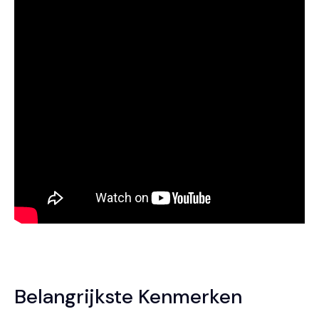
Opmerking: Connective is nu een Nitro-bedrijf.
Het Connective-merk in de video hierboven toont het
onlangs hernaamde Nitro Sign-aanbod.
Belangrijkste Kenmerken