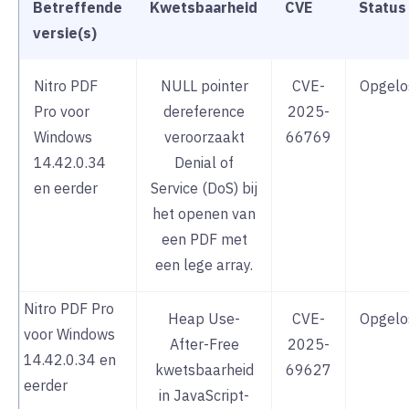
Betreffende
Kwetsbaarheid
CVE
Status
versie(s)
Nitro PDF
NULL pointer
CVE-
Opgelo
Pro voor
dereference
2025-
Windows
veroorzaakt
66769
14.42.0.34
Denial of
en eerder
Service (DoS) bij
het openen van
een PDF met
een lege array.
Nitro PDF Pro
Heap Use-
CVE-
Opgelo
voor Windows
After-Free
2025-
14.42.0.34 en
kwetsbaarheid
69627
eerder
in JavaScript-