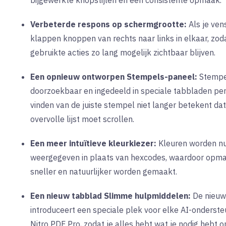
bijgewerkte knopstijlen en een consistente opmaak.
Verbeterde respons op schermgrootte:
Als je ven
klappen knoppen van rechts naar links in elkaar, zod
gebruikte acties zo lang mogelijk zichtbaar blijven.
Een opnieuw ontworpen Stempels-paneel:
Stempel
doorzoekbaar en ingedeeld in speciale tabbladen per
vinden van de juiste stempel niet langer betekent dat
overvolle lijst moet scrollen.
Een meer intuïtieve kleurkiezer:
Kleuren worden n
weergegeven in plaats van hexcodes, waardoor opma
sneller en natuurlijker worden gemaakt.
Een nieuw tabblad Slimme hulpmiddelen:
De nieuw
introduceert een speciale plek voor elke AI-onderste
Nitro PDF Pro, zodat je alles hebt wat je nodig hebt