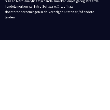
Sign en Nitro Analytics zijn handelsmerken en/of geregistreerde
handelsmerken van Nitro Software, Inc. of haar
dochterondernemingen in de Verenigde Staten en/of andere
landen.