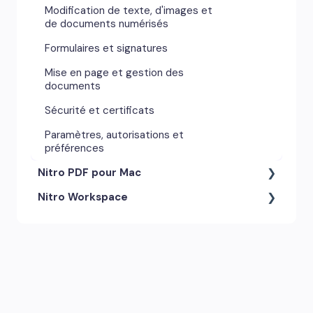
Modification de texte, d'images et
de documents numérisés
Formulaires et signatures
Mise en page et gestion des
documents
Sécurité et certificats
Paramètres, autorisations et
préférences
Nitro PDF pour Mac
Nitro Workspace
Outils d'annotation et
commentaires
Compte et accès
Paramètres, autorisations et
préférences