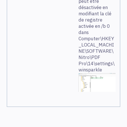
peut être
désactivée en
modifiant la clé
de registre
activée en /b 0
dans
Computer\HKEY
_LOCAL_MACHI
NE\SOFTWARE\
Nitro\PDF
Pro\14\settings\
winsparkle