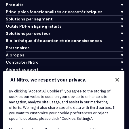
Produits
Principales fonctionnalités et caractéristiques
Solutions par segment
Outils PDF en ligne gratuits
Solutions par secteur
Bibliothèque d'éducation et de connaissances
Partenaires
À propos
Contacter Nitro
Aide et support
At Nitro, we respect your privacy.
Intégrations et connectivité API
By clicking “Accept All Cookies”, you agree to the storing of
Conditions d'utilisation
cookies our website uses on your device to enhance site
Politique de cookies
navigation, analyze site usage, and assist in our marketing
Politique de copyright
efforts. We might also share specific data with third parties. If
Toutes les conditions et politiques
you want to customize your cookie preferences or reject
specific cookies, please click "Cookies Settings".
© 2026 Nitro Software, Inc. Tous droits réservés.