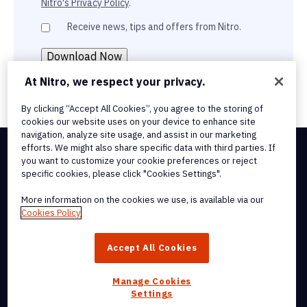
Nitro's Privacy Policy
.
Receive news, tips and offers from Nitro.
At Nitro, we respect your privacy.
By clicking “Accept All Cookies”, you agree to the storing of
cookies our website uses on your device to enhance site
navigation, analyze site usage, and assist in our marketing
efforts. We might also share specific data with third parties. If
you want to customize your cookie preferences or reject
Integrations & API Connectivity
specific cookies, please click "Cookies Settings".
Terms of Service
Cookie Policy
More information on the cookies we use, is available via our
Copyright Policy
Cookies Policy
All Terms & Policies
© 2026 Nitro Software, Inc. All rights reserved.
Accept All Cookies
Nitro, the Nitro logo, Nitro Productivity Platform, Nitro PDF Pro, Nitro
Sign, and Nitro Analytics are trademarks and/or registered
Manage Cookies
trademarks, of Nitro Software, Inc. or its affiliates in the United
Settings
States and/or other countries.