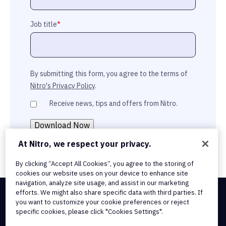
Job title
*
By submitting this form, you agree to the terms of
Nitro's Privacy Policy
.
Receive news, tips and offers from Nitro.
At Nitro, we respect your privacy.
By clicking “Accept All Cookies”, you agree to the storing of
cookies our website uses on your device to enhance site
navigation, analyze site usage, and assist in our marketing
efforts. We might also share specific data with third parties. If
you want to customize your cookie preferences or reject
Integrations & API Connectivity
specific cookies, please click "Cookies Settings".
Terms of Service
Cookie Policy