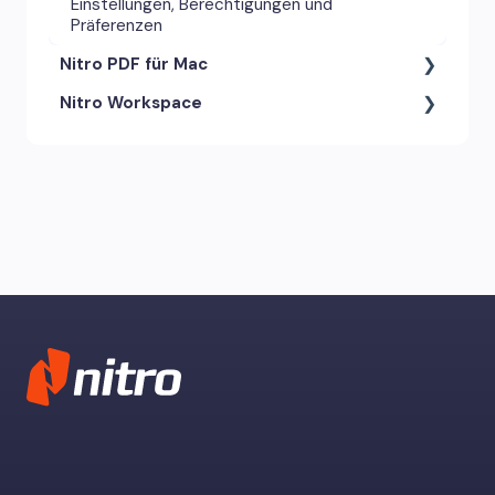
Einstellungen, Berechtigungen und
Präferenzen
Nitro PDF für Mac
Nitro Workspace
Anmerkungswerkzeuge &
Kommentare
Konto & Zugang
Einstellungen, Berechtigungen und
Präferenzen